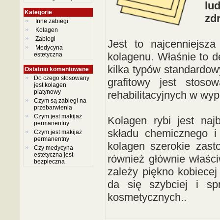
lu
Kategorie
zd
Inne zabiegi
Kolagen
Zabiegi
Jest to najcenniejsz
Medycyna
kolagenu. Właśnie to d
estetyczna
kilka typów standardowy
Ostatnio komentowane
Do czego stosowany
grafitowy jest stos
jest kolagen
platynowy
rehabilitacyjnych w wy
Czym są zabiegi na
przebarwienia
Czym jest makijaż
Kolagen rybi jest naj
permanentny
składu chemicznego i
Czym jest makijaż
permanentny
kolagen szerokie zas
Czy medycyna
estetyczna jest
również głównie właści
bezpieczna
zależy piękno kobiece
da się szybciej i sp
kosmetycznych..