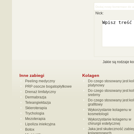
Dodaj nowy komentarz do a
Nick:
Jakie są rodzaje k
Inne zabiegi
Kolagen
Peeling medyczny
Do czego stosowany jest ko
platynowy
PRP osocze bogatopłytkowe
Do czego stosowany jest ko
Drenaż limfatyczny
srebrny
Dermabrazja
Do czego stosowany jest ko
Teleangiektazja
grafitowy
Skleroterapia
Wykorzystanie kolagenu w
Trychologia
kosmetologii
Mezoterapia
Wykorzystanie kolagenu w
chirurgii estetycznej
Lipoliza iniekcyjna
Jaka jest skuteczność zabi
Botox
kolagenowych