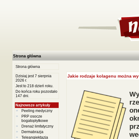
Strona główna
Strona główna
Jakie rodzaje kolagenu można wy
Dzisiaj jest 7 sierpnia
2026 r.
Jest to 218 dzień roku.
Do końca roku pozostało
Wy
147 dni.
rz
Najnowsze artykuły
on
Peeling medyczny
PRP osocze
ok
bogatopłytkowe
pr
Drenaż limfatyczny
Dermabrazja
we
Teleangiektazja