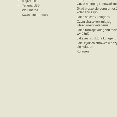
Miękki lifting
Gdzie najlepiej kupować ko
Terapia LED
Skąd bierze się popularnoś
Wolumetria
kolagenu z ryb
Kwas hialuronowy
Jakie są ceny kolagenu
Czym charakteryzują się
właściwości kolagenu
Jakie rodzaje kolagenu mo
wyróżnić
Jaka jest struktura kolagenu
Jak i z jakich surowców poz
się kolagen
Kolagen