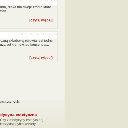
Dodany: 2012-02-28 13:28:34
nia, rzeka ma swoje źródło które
ątek.
[czytaj więcej]
Dodany: 2012-02-28 13:22:53
yczną składową zdrowia jest jednym
uży, od kremów, po koncentraty,
[czytaj więcej]
osmetycznych.
dycyna estetyczna
Czy z medycyny estetycznej
korzystają tylko kobiety