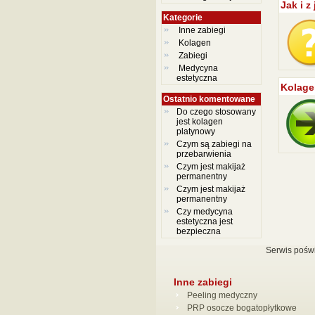
Jak i 
Kategorie
Inne zabiegi
Kolagen
Zabiegi
Medycyna
estetyczna
Kolage
Ostatnio komentowane
Do czego stosowany
jest kolagen
platynowy
Czym są zabiegi na
przebarwienia
Czym jest makijaż
permanentny
Czym jest makijaż
permanentny
Czy medycyna
estetyczna jest
bezpieczna
Serwis poświ
Inne zabiegi
Peeling medyczny
PRP osocze bogatopłytkowe