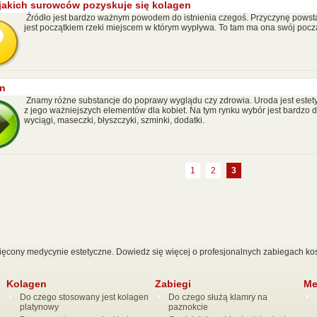
z jakich surowców pozyskuje się kolagen
Źródło jest bardzo ważnym powodem do istnienia czegoś. Przyczynę powsta
jest początkiem rzeki miejscem w którym wypływa. To tam ma ona swój pocz
n
Znamy różne substancje do poprawy wyglądu czy zdrowia. Uroda jest estet
z jego ważniejszych elementów dla kobiet. Na tym rynku wybór jest bardzo d
wyciągi, maseczki, błyszczyki, szminki, dodatki.
1
2
3
ęcony medycynie estetyczne. Dowiedz się więcej o profesjonalnych zabiegach k
Kolagen
Zabiegi
Me
Do czego stosowany jest kolagen
Do czego służą klamry na
platynowy
paznokcie