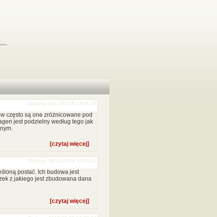
Dodany: 2012-02-28 13:35:10
ów często są one zróżnicowane pod
agen jest podzielny według tego jak
tnym.
[czytaj więcej]
Dodany: 2012-02-28 13:33:11
śloną postać. Ich budowa jest
zek z jakiego jest zbudowana dana
[czytaj więcej]